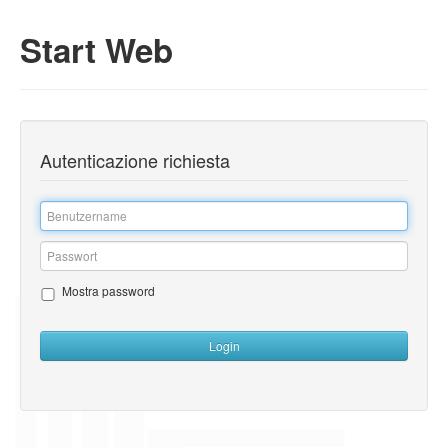
Start Web
Autenticazione richiesta
Inserire
il
nome
Inserire
dell'utente
la
Mostra password
password
Login